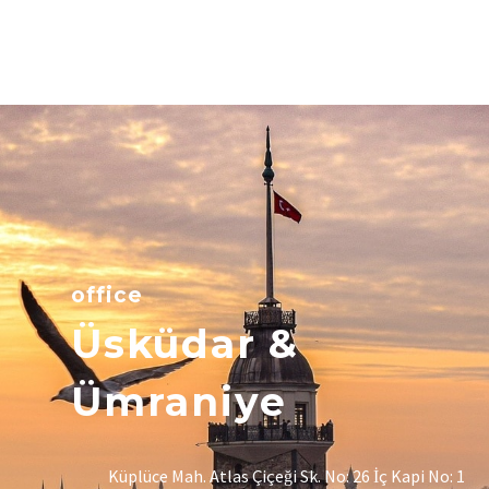
office
Üsküdar &
Ümraniye
Küplüce Mah. Atlas Çiçeği Sk. No: 26 İç Kapi No: 1