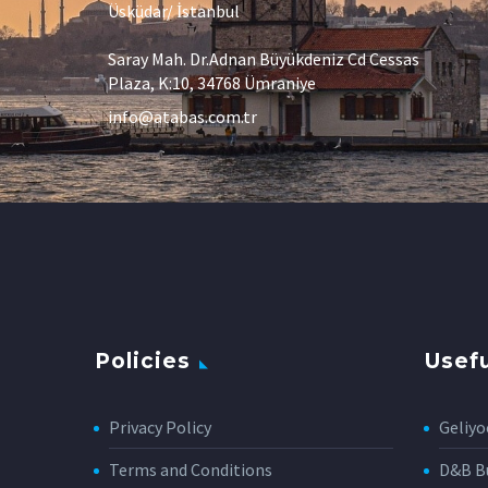
Üsküdar/ İstanbul
Saray Mah. Dr.Adnan Büyükdeniz Cd Cessas
Plaza, K:10, 34768 Ümraniye
info@atabas.com.tr
Policies
Usefu
Privacy Policy
Geliyo
Terms and Conditions
D&B Bu