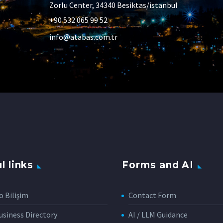
Zorlu Center, 34340 Besiktas/istanbul
+90 532 065 99 52
info@atabas.com.tr
l links
Forms and AI
o Bilişim
Contact Form
siness Directory
AI / LLM Guidance