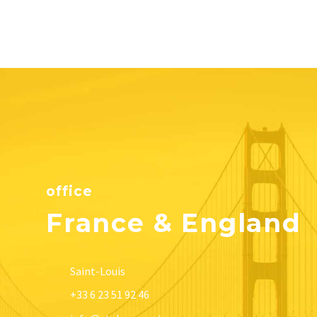
office
France & England
Saint-Louis
+33 6 23 51 92 46