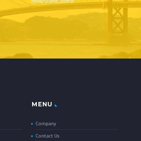
info@atabas.com.tr
MENU
Company
Contact Us